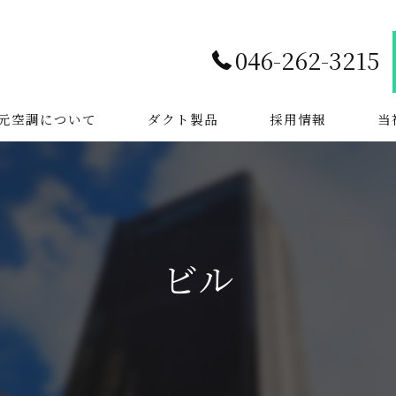
046-262-3215
元空調について
ダクト製品
採用情報
当
空調
換気
ビル
店舗
飲食
ビル