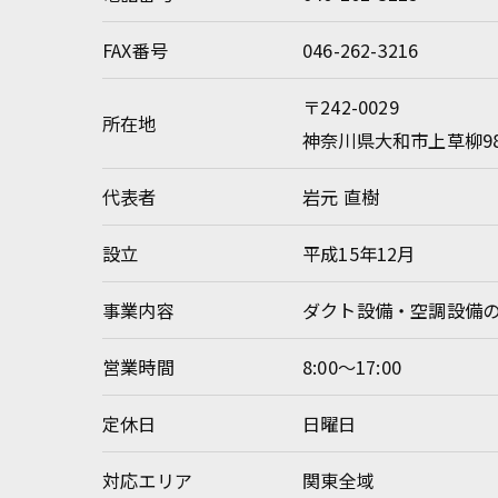
FAX番号
046-262-3216
〒242-0029
所在地
神奈川県大和市上草柳98
代表者
岩元 直樹
設立
平成15年12月
事業内容
ダクト設備・空調設備
営業時間
8:00～17:00
定休日
日曜日
対応エリア
関東全域