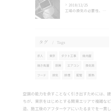
2018/12/25
工場の換気の必要性、目的、方法
タグ
Tags
求人
東京
ダクト工事
焼肉屋
焼き鳥屋
厨房
エアコン
換気扇
フード
排気
排煙
配管
断熱
空調の能力を余すことなく引き出すためには、
ちが、東京をはじめとする関東エリアで複雑なビ
造、施工後のアフターケアにいたるまでを一貫し