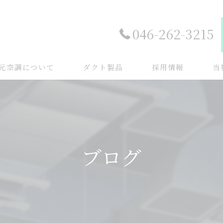
046-262-3215
元空調について
ダクト製品
採用情報
当
空調
換気
ブログ
店舗
飲食
ビル