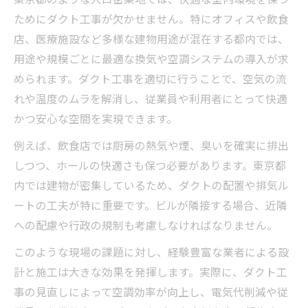
理想の換気環境を叶えるダクト工事とは
ためにダクト工事が欠かせません。特にオフィスや飲食
ダクト工事で理想の換気環境を実現する方
店、医療施設など多様な建物用途が混在する都内では、
法
用途や規模ごとに最適な換気や空調システムの導入が求
ダクト工事が叶える快適な換気のポイント
められます。ダクト工事を適切に行うことで、空気の流
れや温度のムラを解消し、従業員や利用者にとって快適
東京都のダクト工事で換気環境を向上
かつ安心な空間を実現できます。
換気環境改善に強いダクト工事業者とは
例えば、飲食店では厨房の熱気や煙、臭いを確実に排出
厨房用ダクト工事で快適な空間を作るコツ
しつつ、ホールの快適さも保つ必要があります。東京都
厨房にも最適な東京都の設備提案
内では建物が密集しているため、ダクトの配置や排気ル
厨房ダクト工事で快適な作業環境を整える
ートの工夫が特に重要です。ビルが隣接する場合、近隣
ダクト工事業者が提案する厨房設備の選び
への配慮や行政の規制も考慮しなければなりません。
方
このような現場の課題に対し、経験豊富な業者による設
東京都で厨房ダクト工事を成功させる秘訣
計と施工は大きな効果を発揮します。実際に、ダクト工
厨房に最適なダクト工事の施工ポイント
事の見直しによって空調効率が向上し、電気代削減や従
ダクト工事で厨房の空調設備を最適化