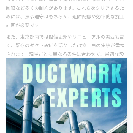
制限など多くの制約があります。これらをクリアするた
めには、法令遵守はもちろん、近隣配慮や効率的な施工
計画が必要です。
また、東京都内では設備更新やリニューアルの需要も高
く、既存のダクト設備を活かした改修工事の実績が重視
されます。現場ごとに異なる条件に合わせて、最適な設
計・施工を提案できる業者の選定が重要となります。
実際の現場では、限られた時間内で安全かつ丁寧な工事
を実現するため、事前の打ち合わせやシミュレーション
が欠かせません。東京都でのダクト工事は、経験豊富な
業者と二人三脚で進めることで、快適な空間づくりが実
現します。