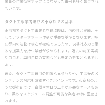
業員の作業効率アップにつながった事例も多く報告され
費用も安心できるダクト工事の実情
ています。
ダクト工事費用の内訳と安心できる選び方
ダクト工事業者選びの東京都での基準
東京都のダクト工事で費用を抑える工夫
ダクト工事業者選定で費用の違いを比較
東京都でダクト工事業者を選ぶ際は、信頼性と実績、そ
ダクト工事費用とサービス内容の見極め方
してアフターサポート体制が重要な基準となります。特
に都内の建物は構造が複雑であるため、現場対応力と柔
厨房ダクト工事の費用相場と注意点
軟な提案力を持つ業者が求められます。過去の施工実績
業者選びで失敗しない東京都の秘訣
や口コミ、専門資格の有無なども選定の参考となるでし
ダクト工事業者選びで失敗しない判断基準
ょう。
信頼できるダクト工事業者の見極め方
また、ダクト工事費用の明確な見積もりや、工事後のメ
東京都でおすすめのダクト工事業者特徴
ンテナンス対応も確認すべきポイントです。東京都のよ
厨房ダクト工事に強い業者の探し方
うな都市部では、夜間や休日の工事が必要なケースもあ
ダクト工事業者比較で押さえるべきポイン
り、柔軟なスケジュール調整が可能な業者は特に重宝さ
ト
れます。