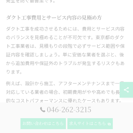
発生を防ぐ最善策です。
ダクト工事費用とサービス内容の見極め方
ダクト工事を成功させるためには、費用とサービス内容
のバランスを見極めることが不可欠です。東京都のダク
ト工事業者は、見積もりの段階で必ずサービス範囲や保
証内容を確認しましょう。単に安価な業者を選ぶと、後
から追加費用や保証外のトラブルが発生するリスクもあ
ります。
例えば、設計から施工、アフターメンテナンスまで一貫
対応している業者の場合、初期費用がやや高めでも長期
的なコストパフォーマンスに優れたケースもあります。
046-262-3215
逆に、部分的な工事のみを請け負う業者は、トータルコ
ストやトラブル対応力に注意が必要です。
お問い合わせはこちら
求人サイトはこちら
サービス内容の見極めには、過去の施工実績や口コミ、