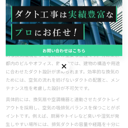
理想の換気環境を叶えるダクト工
事とは
ダクト工事で理想の換気環境を実現する方法
ダクト工事は、建物内の空気を効率的に循環させ、理想
お問い合わせはこちら
的な換気環境をつくるための重要な工程です。特に東京
都内のビルやオフィス、飲食店では、建物の構造や用途
お問い合わせはこちら
に合わせたダクト設計が求められます。効率的な換気の
ためには、空気の流れを妨げないダクトの配置と、メン
テナンス性を考慮した設計が不可欠です。
具体的には、換気扇や空調機器と連動させたダクトレイ
アウトを採用し、空気の吸排気バランスを保つことがポ
イントです。例えば、厨房やトイレなど臭いや湿気が発
生しやすい場所には、排気ダクトの容量や経路を十分に