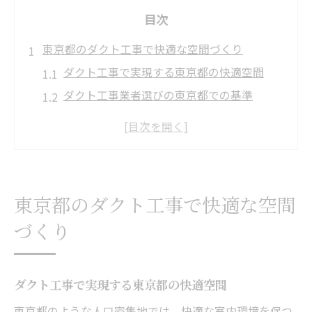
目次
東京都のダクト工事で快適な空間づくり
ダクト工事で実現する東京都の快適空間
ダクト工事業者選びの東京都での基準
ダクト工事とは何か東京都での役割解説
東京都で注目されるダクト工事の特徴
快適な空間を叶えるダクト工事の秘訣
ダクト工事の基礎と設備選定のコツ
東京都のダクト工事で快適な空間
ダクト工事の基礎知識と設備の選び方
づくり
設備選定で差がつくダクト工事のポイント
ダクト工事費用と設備選びの注意点
ダクト工事業者が語る設備選定のコツ
ダクト工事で実現する東京都の快適空間
東京都で成功するダクト工事の基礎知識
東京都のような人口密集地では、快適な室内環境を保つ