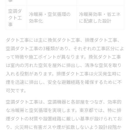
空調ダ
冷暖房・空気循環の
冷暖房効率・省エネ
クト工
効率化
に配慮した設計
事
ダクト工事には主に換気ダクト工事、排煙ダクト工事、
空調ダクト工事の3種類があり、それぞれの工事区分によ
って特徴や施工ポイントが異なります。換気ダクト工事
は室内の汚れた空気を屋外に排出し、清浄な空気を取り
入れる役割があります。排煙ダクト工事は火災発生時に
煙を迅速に排出し、安全な避難経路を確保するために不
可欠です。
空調ダクト工事は、空調機器と各部屋をつなぎ、効率的
な冷暖房と空気循環を実現します。東京都では、特に排
煙ダクトの材質や設置経路に厳しい基準が設けられてお
り、火災時に有害ガスや煙が拡散しないよう設計段階か