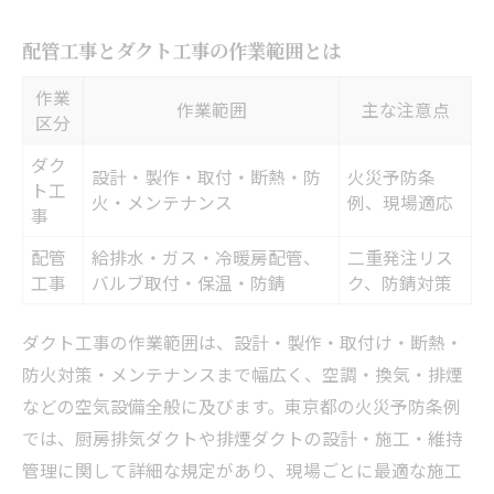
配管工事とダクト工事の作業範囲とは
作業
作業範囲
主な注意点
区分
ダク
設計・製作・取付・断熱・防
火災予防条
ト工
火・メンテナンス
例、現場適応
事
配管
給排水・ガス・冷暖房配管、
二重発注リス
工事
バルブ取付・保温・防錆
ク、防錆対策
ダクト工事の作業範囲は、設計・製作・取付け・断熱・
防火対策・メンテナンスまで幅広く、空調・換気・排煙
などの空気設備全般に及びます。東京都の火災予防条例
では、厨房排気ダクトや排煙ダクトの設計・施工・維持
管理に関して詳細な規定があり、現場ごとに最適な施工