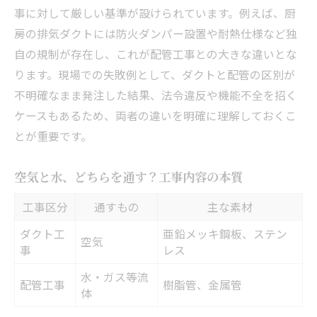
事に対して厳しい基準が設けられています。例えば、厨
房の排気ダクトには防火ダンパー設置や耐熱仕様など独
自の規制が存在し、これが配管工事との大きな違いとな
ります。現場での失敗例として、ダクトと配管の区別が
不明確なまま発注した結果、法令違反や機能不全を招く
ケースもあるため、両者の違いを明確に理解しておくこ
とが重要です。
空気と水、どちらを通す？工事内容の本質
工事区分
通すもの
主な素材
ダクト工
亜鉛メッキ鋼板、ステン
空気
事
レス
水・ガス等流
配管工事
樹脂管、金属管
体