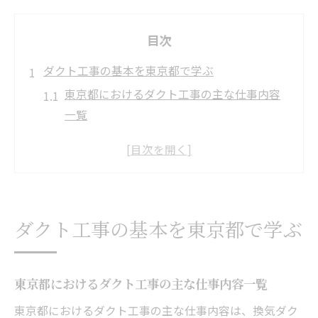
目次
ダクト工事の基本を東京都で学ぶ
東京都におけるダクト工事の主な仕事内容
一覧
ダクト工事とは何かを基礎から理解する
ダクト工事の種類と工事区分の特徴解説
現場で役立つダクト工事の流れと注意点
ダクト工事が必要となる主なケースとは
ダクト工事の基本を東京都で学ぶ
火災予防に直結するダクト工事の重要性
火災予防の観点から見たダクト工事の役割
東京都の火災予防条例に対応するダクト工
東京都におけるダクト工事の主な仕事内容一覧
事例
東京都におけるダクト工事の主な仕事内容は、換気ダク