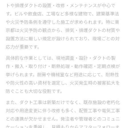
厨房や工場で求められる防火ダクトの特徴
トや排煙ダクトの設置・改修・メンテナンスが中心で
ダクト工事で火災リスクを減らす方法
す。ビルや飲食店、工場など多様な建物で、建築基準法
火災時に強いダクト工事の選び方
や火災予防条例を遵守した施工が求められます。特に東
京都は火災予防の観点から、排気・排煙ダクトの材質や
配管工事との違いを理解するために知るべき点
設置方法に厳しい規定が設けられており、現場ごとの対
ダクト工事と配管工事の違いを徹底比較
応力が重要です。
空気と水、どちらを通す？工事内容の本質
具体的な作業としては、現地調査・設計・ダクトの製
配管工事とダクト工事の作業範囲とは
作・搬入・取り付け・断熱処理・動作確認・定期点検が
東京都で求められる工事資格の違い
挙げられます。厨房や機械室など用途に応じて、耐熱性
実務で役立つ工事区分の見分け方
や防火性の高い資材を選定し、火災発生時の被害拡大を
厨房や空調で求められる東京都のダクト基準
防ぐことも大切な役割です。
東京都の排気ダクト基準と主なポイント一
また、ダクト工事は新築だけでなく、既存施設の老朽化
覧
対応や用途変更に伴う改修も多く、配管工事や電気工事
厨房ダクトの設置で注意すべき条例とは
との連携が欠かせません。発注者や管理者とのコミュニ
空調ダクト工事の基準を満たす方法
ケーションを重視し、見積もりからアフターフォローま