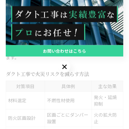
焼防止のために、一定間隔ごとに防火ダンパーを設置
し、排気経路を分断できる構造が推奨されています。
現場例として、飲食店厨房の排気ダクトは、調理火災の
リスクを考慮し、通常のダクトより厚みのある鋼板や二
重構造を採用するケースが多いです。こうした仕様は、
東京都の条例にも合致し、火災時の安全性向上に寄与し
お問い合わせはこちら
ます。
お問い合わせはこちら
ダクト工事で火災リスクを減らす方法
対策項目
具体例
主な効果
発火・延焼
材料選定
不燃性材使用
抑制
区画ごとにダンパー
火の拡大防
防火区画設計
設置
止