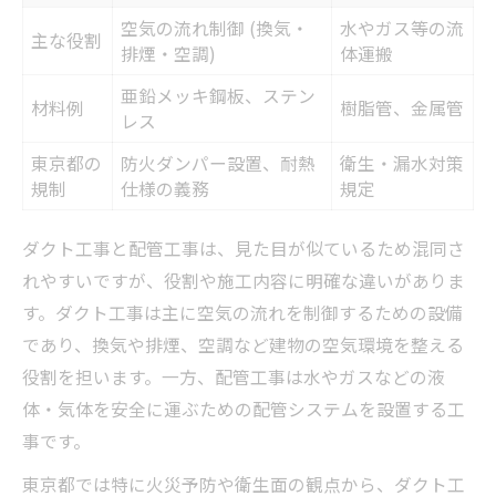
空気の流れ制御 (換気・
水やガス等の流
主な役割
排煙・空調)
体運搬
亜鉛メッキ鋼板、ステン
材料例
樹脂管、金属管
レス
東京都の
防火ダンパー設置、耐熱
衛生・漏水対策
規制
仕様の義務
規定
ダクト工事と配管工事は、見た目が似ているため混同さ
れやすいですが、役割や施工内容に明確な違いがありま
す。ダクト工事は主に空気の流れを制御するための設備
であり、換気や排煙、空調など建物の空気環境を整える
役割を担います。一方、配管工事は水やガスなどの液
体・気体を安全に運ぶための配管システムを設置する工
事です。
東京都では特に火災予防や衛生面の観点から、ダクト工