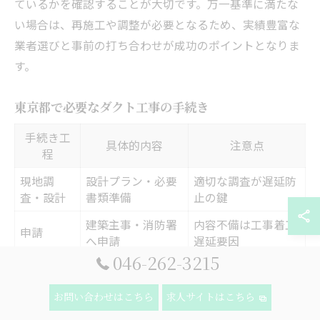
ているかを確認することが大切です。万一基準に満たな
い場合は、再施工や調整が必要となるため、実績豊富な
業者選びと事前の打ち合わせが成功のポイントとなりま
す。
東京都で必要なダクト工事の手続き
手続き工
具体的内容
注意点
程
現地調
設計プラン・必要
適切な調査が遅延防
査・設計
書類準備
止の鍵
建築主事・消防署
内容不備は工事着工
申請
へ申請
遅延要因
046-262-3215
工事着
実際の施工、完了
検査不合格は再施工
手・完了
検査
の可能性
お問い合わせはこちら
求人サイトはこちら