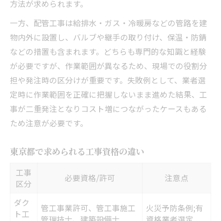
方法が求められます。
一方、配管工事は給排水・ガス・冷暖房などの管路を建
物内外に設置し、バルブや継手の取り付け、保温・防錆
などの措置も含まれます。どちらも専門的な知識と経験
が必要ですが、作業範囲が異なるため、現場での役割分
担や発注時の区分けが重要です。失敗例として、業者選
定時に作業範囲を正確に把握しないまま進めた結果、工
事が二重発注となりコスト増につながったケースもある
ため注意が必要です。
東京都で求められる工事資格の違い
工事
必要資格/許可
注意点
区分
ダク
管工事業許可、管工事施工
火災予防条例;有
ト工
管理技士、建築設備士
資格業者選定