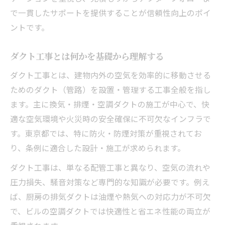
東京都で必要なダクト工事の手続き
で一貫したサポートを提供することが信頼性向上のポイ
厨房・空調ごとのダクト基準比較表
ントです。
見積もりや費用を比較するコツと注意点
ダクト工事とは何かを基礎から理解する
ダクト工事費用の内訳と見積もり例一覧
費用比較で失敗しないダクト工事の選び方
ダクト工事とは、建物内外の空気を効率的に移動させる
ためのダクト（管路）を設置・管理する工事全般を指し
東京都でのダクト工事労務単価の傾向
ます。主に換気・排煙・空調ダクトの施工が中心で、快
見積もり時に注意すべきポイント
適な空気環境や火災時の安全確保に不可欠なインフラで
ダクト工事費用の相場とコスト比較表
す。東京都では、特に防火・防煙対策が重視されてお
実践に役立つダクト工事発注のポイント
り、条例に適合した設計・施工が求められます。
東京都で信頼できるダクト工事業者選定術
ダクト工事は、単なる配管工事と異なり、空気の流れや
発注前に確認すべきダクト工事の資格一覧
圧力損失、騒音対策など専門的な知識が必要です。例え
ダクト工事依頼時の社内手続きの流れ
ば、厨房の排気ダクトは油煙や熱気への対応力が不可欠
改修と新設、どちらを選ぶべきか判断軸
で、ビルの空調ダクトでは快適性と省エネ性能の両立が
ダクト工事発注時のトラブル回避ポイント