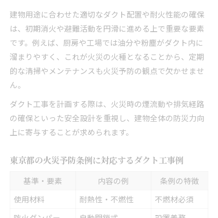
建物用途に合わせた適切なダクト配置や耐火性能の確保
は、初期消火や避難活動を円滑に進める上で重要な要素
です。例えば、厨房や工場では油分や粉塵がダクト内に
溜まりやすく、これが火災の火種となることから、定期
的な清掃やメンテナンスも火災予防の観点で欠かせませ
ん。
ダクト工事を計画する際は、火災時の煙流動や排気経路
の確保といった安全設計を重視し、建物全体の防災力向
上に寄与することが求められます。
東京都の火災予防条例に対応するダクト工事例
基準・要素
内容の例
条例の特徴
使用材料
耐熱性・不燃性
不燃材必須
防火ダンパー
自動閉鎖式
設置義務