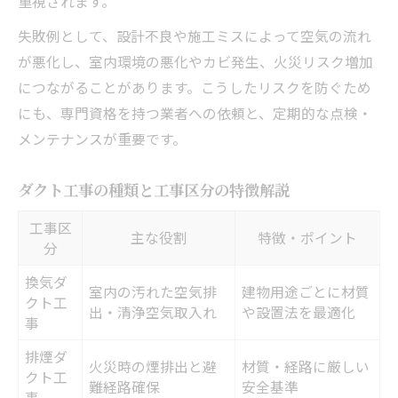
重視されます。
失敗例として、設計不良や施工ミスによって空気の流れ
が悪化し、室内環境の悪化やカビ発生、火災リスク増加
につながることがあります。こうしたリスクを防ぐため
にも、専門資格を持つ業者への依頼と、定期的な点検・
メンテナンスが重要です。
ダクト工事の種類と工事区分の特徴解説
工事区
主な役割
特徴・ポイント
分
換気ダ
室内の汚れた空気排
建物用途ごとに材質
クト工
出・清浄空気取入れ
や設置法を最適化
事
排煙ダ
火災時の煙排出と避
材質・経路に厳しい
クト工
難経路確保
安全基準
事