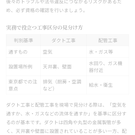
後々のトラブルや法令違反につながるリスクがあるた
め、必ず資格の確認を行いましょう。
実務で役立つ工事区分の見分け方
判別基準
ダクト工事
配管工事
通すもの
空気
水・ガス等
水回り、ガス機
設置場所例
天井裏、壁面
器付近
東京都での注
排気（厨房・空調
給水・衛生
意点
など）
ダクト工事と配管工事を現場で見分ける際は、「空気を
通すか、水・ガスなどの流体を通すか」を基準に区分す
るのが基本です。ダクトは四角や丸型の金属製管が多
く、天井裏や壁面に設置されていることが多い一方、配