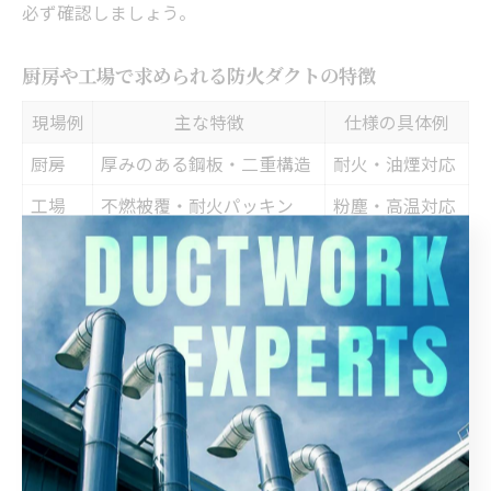
必ず確認しましょう。
厨房や工場で求められる防火ダクトの特徴
現場例
主な特徴
仕様の具体例
厨房
厚みのある鋼板・二重構造
耐火・油煙対応
工場
不燃被覆・耐火パッキン
粉塵・高温対応
共通
一定間隔で防火ダンパー
延焼リスク低減
厨房や工場のダクトには、一般的な換気ダクト以上の耐
熱性・耐火性が求められます。特に、油煙や可燃性粉塵
が発生する現場では、防火ダクトの材料選定や構造に工
夫が必要です。
代表的な防火ダクトは、鋼板製で不燃被覆が施され、継
手部にも耐火パッキンを使用します。また、火災時の延