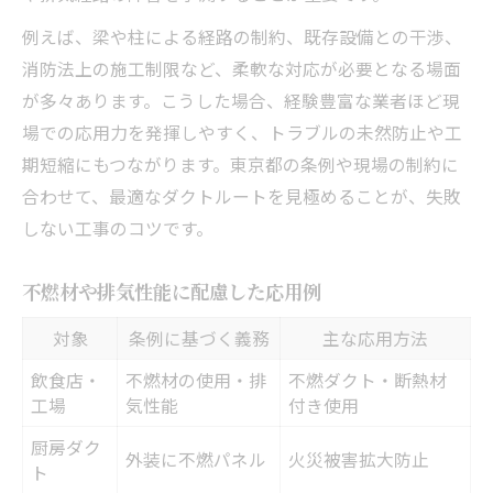
例えば、梁や柱による経路の制約、既存設備との干渉、
消防法上の施工制限など、柔軟な対応が必要となる場面
が多々あります。こうした場合、経験豊富な業者ほど現
場での応用力を発揮しやすく、トラブルの未然防止や工
期短縮にもつながります。東京都の条例や現場の制約に
合わせて、最適なダクトルートを見極めることが、失敗
しない工事のコツです。
不燃材や排気性能に配慮した応用例
対象
条例に基づく義務
主な応用方法
飲食店・
不燃材の使用・排
不燃ダクト・断熱材
工場
気性能
付き使用
厨房ダク
外装に不燃パネル
火災被害拡大防止
ト