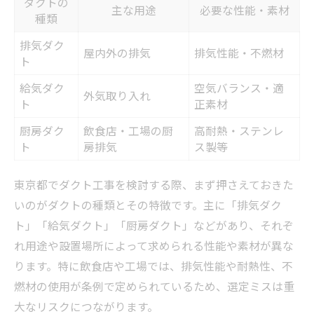
ダクトの
火災リスクを減らすダクト工事の実践ポイ
主な用途
必要な性能・素材
種類
ント
排気ダク
条例対応のためのダクト材質選定のコツ
屋内外の排気
排気性能・不燃材
ト
ダクト工事でよくある条例違反と回避策
給気ダク
空気バランス・適
ダクト工事費用の現実的な目安と判断
外気取り入れ
ト
正素材
ダクト工事費用の内訳と相場早見表
厨房ダク
飲食店・工場の厨
高耐熱・ステンレ
費用を左右するダクト工事のポイント
ト
房排気
ス製等
工事費用を抑えるための見積もり比較術
東京都でダクト工事を検討する際、まず押さえておきた
現場条件ごとの費用レンジを把握する方法
いのがダクトの種類とその特徴です。主に「排気ダク
追加費用発生を防ぐダクト工事の注意点
ト」「給気ダクト」「厨房ダクト」などがあり、それぞ
ジャバラダクトの注意点と安全性の考え方
れ用途や設置場所によって求められる性能や素材が異な
ジャバラダクトと通常ダクトの違い比較表
ります。特に飲食店や工場では、排気性能や耐熱性、不
東京都でジャバラダクトが敬遠される理由
燃材の使用が条例で定められているため、選定ミスは重
火災リスクを高めるジャバラダクトの特性
大なリスクにつながります。