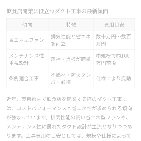
飲食店開業に役立つダクト工事の最新傾向
傾向
特徴
費用目安
排気性能と省エネ
数十万円〜数百
省エネ型ファン
を両立
万円
メンテナンス性
中規模で約100
清掃・点検が簡単
重視設計
万円前後
不燃材・防火ダン
条例適合工事
仕様により変動
パー必須
近年、東京都内で飲食店を開業する際のダクト工事に
は、コストパフォーマンスと省エネ性が求められる傾向
が強まっています。排気性能の高い省エネ型ファンや、
メンテナンス性に優れたダクト設計が主流となりつつあ
ります。工事費用の目安としては、規模や仕様によって