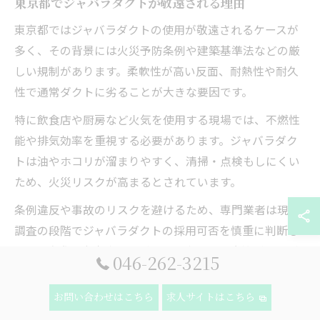
東京都でジャバラダクトが敬遠される理由
東京都ではジャバラダクトの使用が敬遠されるケースが
多く、その背景には火災予防条例や建築基準法などの厳
しい規制があります。柔軟性が高い反面、耐熱性や耐久
性で通常ダクトに劣ることが大きな要因です。
特に飲食店や厨房など火気を使用する現場では、不燃性
能や排気効率を重視する必要があります。ジャバラダク
トは油やホコリが溜まりやすく、清掃・点検もしにくい
ため、火災リスクが高まるとされています。
条例違反や事故のリスクを避けるため、専門業者は現場
調査の段階でジャバラダクトの採用可否を慎重に判断し
ます。実際に東京都でのダクト工事では、直管ダクトが
046-262-3215
主流となっているのが現状です。
お問い合わせはこちら
求人サイトはこちら
火災リスクを高めるジャバラダクトの特性