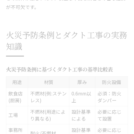
が不可欠です。
火災予防条例とダクト工事の実務
知識
火災予防条例に基づくダクト工事の基準比較表
用途
材質
厚み
防火設備
飲食店
不燃材(例:ステン
0.6mm以
必須：防火
(厨房)
レス)
上
ダンパー
不燃材(用途によ
設計基準
必要に応じ
工場
り異なる)
による
て設置
事務所
設計基準
必要に応じ
耐火/不燃材