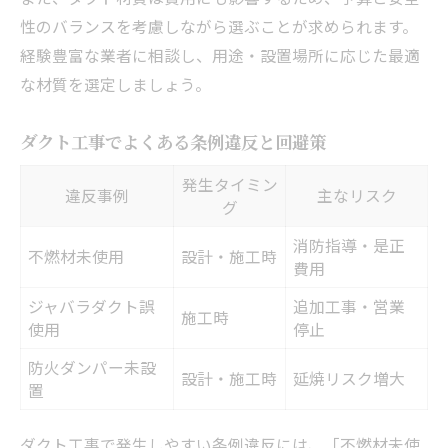
性のバランスを考慮しながら選ぶことが求められます。
経験豊富な業者に相談し、用途・設置場所に応じた最適
な材質を選定しましょう。
ダクト工事でよくある条例違反と回避策
発生タイミン
違反事例
主なリスク
グ
消防指導・是正
不燃材未使用
設計・施工時
費用
ジャバラダクト誤
追加工事・営業
施工時
使用
停止
防火ダンパー未設
設計・施工時
延焼リスク増大
置
ダクト工事で発生しやすい条例違反には、「不燃材未使