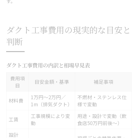
す。
ダクト工事費用の現実的な目安と
判断
ダクト工事費用の内訳と相場早見表
費用項
目安金額・基準
補足事項
目
1万円〜2万円／
不燃材・ステンレス仕
材料費
1m（排気ダクト）
様で変動
工事規模により変
用途・設計で変動（飲
工賃
動
食店50万円前後〜）
設計