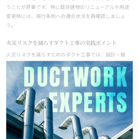
うことが肝要です。特に既存建物のリニューアルや用途
変更時には、現行条例への適合状況を再確認しましょ
う。
火災リスクを減らすダクト工事の実践ポイント
火災リスクを減らすためのダクト工事では、設計・施
工・メンテナンスの各段階で適切な対応が求められま
す。まず、設計段階では建物用途や厨房規模に合わせて
最適な排気能力を確保し、不燃材を選定することが基本
です。次に、施工時にはダクトの継ぎ目や固定部の密閉
性を重視し、油煙や埃の漏れを防ぐことが大切です。
実際のトラブル事例として、ダクト内部の油汚れ蓄積に
よる引火や、排気不良による異臭・カビの発生が報告さ
れています。これを防ぐためには、定期的なメンテナン
スや清掃を計画的に実施することが不可欠です。また、