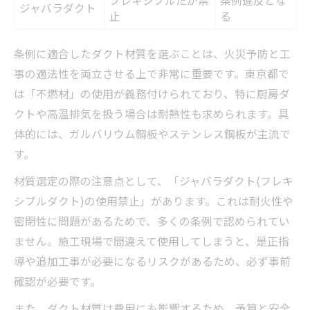
フレキシブルだが禁
条例違反とな
ジャバラダクト
止
る
条例に適合したダクト材質を選ぶことは、火災予防と工
事の適法性を両立させる上で非常に重要です。東京都で
は「不燃材」の使用が義務付けられており、特に厨房ダ
クトや高温排気を扱う場合は耐熱性も求められます。具
体的には、ガルバリウム鋼板やステンレス鋼板が主流で
す。
材質選定の際の注意点として、「ジャバラダクト(フレキ
シブルダクト)の使用禁止」があります。これは耐火性や
密閉性に問題があるためで、多くの条例で認められてい
ません。施工現場で間違えて使用してしまうと、是正指
導や追加工事が必要になるリスクがあるため、必ず事前
確認が必要です。
また、ダクト材質は費用にも影響するため、予算と安全