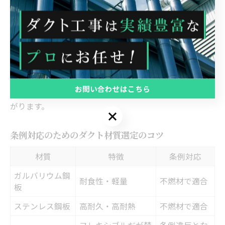
火災発生時の拡大を防ぐため、防火ダンパーや自動消火
装置の設置も検討しましょう。
ダクト工事業者選びの際は、東京都の条例知識と豊富な
施工実績を持つ業者を選ぶことがポイントです。事前の
現場調査と詳細なヒアリングを通じて、リスクを最小限
お問い合わせはこちら
に抑える提案を受けることが、長期的な安全維持につな
がります。
お問い合わせはこちら
条例対応のためのダクト材質選定のコツ
材質
特徴
条例対応
ガルバリウム鋼
耐食性・軽量
不燃材で適合
板
ステンレス鋼板
高耐久・高耐熱
不燃材で適合