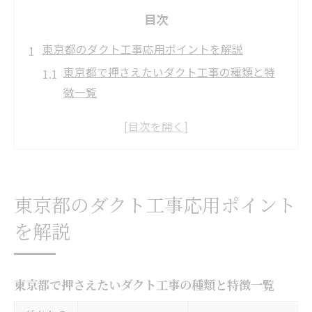
目次
東京都のダクト工事応用ポイントを解説
東京都で押さえたいダクト工事の種類と特
徴一覧
ダクト工事応用で重要な現場判断のコツ
不燃材や排気性能に配慮した応用例
飲食店開業に役立つダクト工事の最新傾向
ダクト工事を依頼する際の注意点まとめ
東京都のダクト工事応用ポイント
火災予防条例とダクト工事の実務知識
を解説
火災予防条例に基づくダクト工事の基準比
較表
東京都の条例で求められる排気ダクトの条
東京都で押さえたいダクト工事の種類と特徴一覧
件