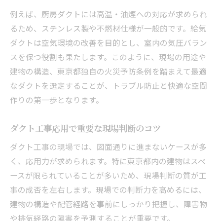
ダクト工事で安全性を確保する選択基準
例えば、厨房ダクトには高温・油煙への対応が求められ
ジャバラダクト禁止の背景と代替案
るため、ステンレス製や不燃材仕様が一般的です。給気
業者選びで失敗しない東京都のコツ
ダクトは空気環境の改善を目的とし、室内の気圧バラン
スを保つ役割も果たします。このように、現場の用途や
ダクト工事業者選びの比較ポイント一覧
建物の構造、東京都独自の火災予防条例を踏まえて最適
東京都で信頼できる業者の見極め方
なダクトを選定することが、トラブル防止と快適な空間
見積もり依頼時のチェックリスト
作りの第一歩となります。
業者選定で重視すべき実績と対応力
ダクト工事業者の提案内容を評価するコツ
ダクト工事応用で重要な現場判断のコツ
排気性能を高めるダクト工事の実践例
ダクト工事の現場では、図面通りに進まないケースが多
排気性能向上のための工事手法一覧
く、応用力が求められます。特に東京都内の建物はスペ
ダクト工事で実現する快適な空間づくり
ースが限られていることが多いため、現場判断の質が工
現場ごとに最適な排気計画を立てる方法
事の成否を左右します。現場での判断力を高めるには、
ダクト工事応用で清掃性を高める工夫
建物の構造や配管経路を事前にしっかり把握し、障害物
や排気経路の障害を予測することが重要です。
排気性能とメンテナンス性の両立事例