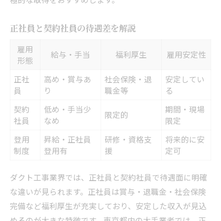
正社員と契約社員の待遇差を解説
雇用
給与・手当
福利厚生
雇用安定性
形態
正社
高め・賞与あ
社会保険・退
安定してい
員
り
職金等
る
契約
低め・手当少
期間・現場
限定的
社員
なめ
限定
登用
昇給・正社員
研修・資格支
将来的に安
制度
登用有
援
定可
ダクト工事業界では、正社員と契約社員で待遇面に明確
な違いが見られます。正社員は賞与・退職金・社会保険
完備など福利厚生が充実しており、安定した収入が見込
めるのが大きな特徴です。東京都内の大手業者では、正