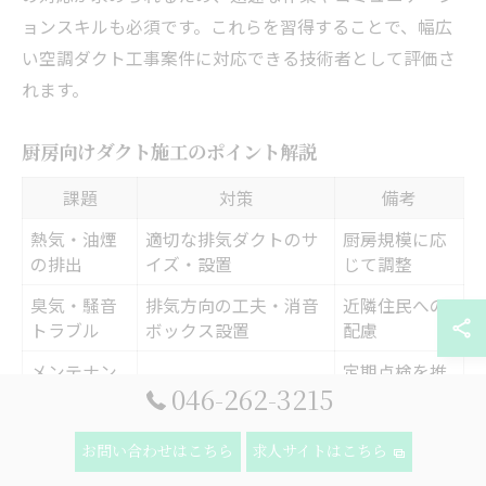
ョンスキルも必須です。これらを習得することで、幅広
い空調ダクト工事案件に対応できる技術者として評価さ
れます。
厨房向けダクト施工のポイント解説
課題
対策
備考
熱気・油煙
適切な排気ダクトのサ
厨房規模に応
の排出
イズ・設置
じて調整
臭気・騒音
排気方向の工夫・消音
近隣住民への
トラブル
ボックス設置
配慮
メンテナン
定期点検を推
清掃しやすい構造設計
046-262-3215
ス
奨
お問い合わせはこちら
求人サイトはこちら
飲食店や厨房向けのダクト工事では、熱気・油煙・臭気