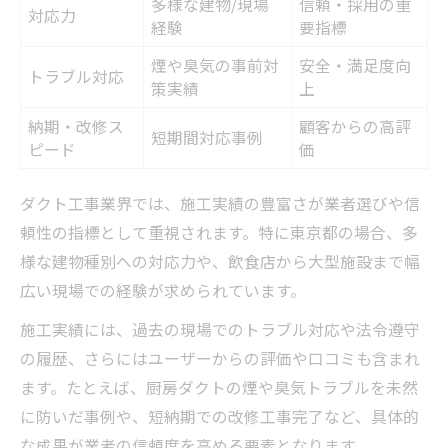
多様な建物/現場
信頼・採用の重
対応力
経験
要指標
煙や臭気の事前対
安全・満足度向
トラブル対応
策実績
上
納期・改修ス
顧客からの高評
短期間対応事例
ピード
価
ダクト工事業界では、施工実績の豊富さが業者選びや信
頼性の指標として重視されます。特に東京都の場合、多
様な建物種別への対応力や、飲食店から大型施設まで幅
広い現場での経験が求められています。
施工実績には、過去の現場でのトラブル対応や法令遵守
の履歴、さらにはユーザーからの評価や口コミも含まれ
ます。たとえば、厨房ダクトの煙や臭気トラブルを未然
に防いだ事例や、短納期での改修工事完了など、具体的
な成果が業者の信頼度を高める要素となります。