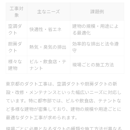
工事対
主なニーズ
課題例
象
空調ダ
建物の規模・用途によ
快適性・省エネ
クト
る最適化
厨房ダ
効率的な排出と法令遵
熱気・臭気の排出
クト
守
様々な
ビル・飲食店・テ
現場ごとの施工方法
建物
ナント
東京都のダクト工事は、空調ダクトや厨房ダクトの新
設・改修・メンテナンスといった幅広いニーズに対応し
ています。特に都市部では、ビルや飲食店、テナントな
ど多様な建物が密集しており、建物の規模や用途ごとに
最適なダクト工事が求められます。
現場ごとに必要となるダクトの種類や施工方法が異なる