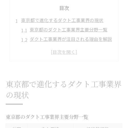
目次
東京都で進化するダクト工事業界の現状
東京都のダクト工事業界主要分野一覧
ダクト工事業界が注目される理由を解説
空調や換気分野で求められる最新技術
業界内で重視される施工実績とは
東京都におけるダクト工事の需要動向
空調や厨房向けダクト工事の広がりを探る
東京都で進化するダクト工事業界
空調・厨房ダクト工事の対応範囲一覧
の現状
飲食店で選ばれるダクト工事の特徴
厨房ダクト工事が重視される背景
店舗換気扇工事の施工例を紹介
東京都のダクト工事業界主要分野一覧
現場ごとに異なるダクト工事の工法