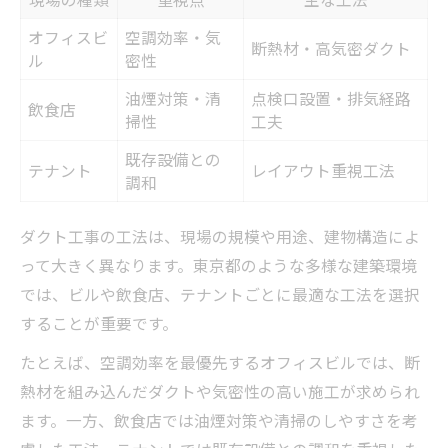
オフィスビ
空調効率・気
断熱材・高気密ダクト
ル
密性
油煙対策・清
点検口設置・排気経路
飲食店
掃性
工夫
既存設備との
テナント
レイアウト重視工法
調和
ダクト工事の工法は、現場の規模や用途、建物構造によ
って大きく異なります。東京都のような多様な建築環境
では、ビルや飲食店、テナントごとに最適な工法を選択
することが重要です。
たとえば、空調効率を最優先するオフィスビルでは、断
熱材を組み込んだダクトや気密性の高い施工が求められ
ます。一方、飲食店では油煙対策や清掃のしやすさを考