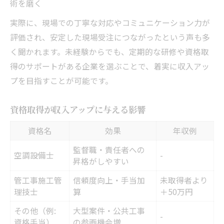
術を磨く
実際に、現場での丁寧な対応やコミュニケーション力が
評価され、安定した現場受注につながったという声も多
く聞かれます。未経験からでも、定期的な研修や資格取
得のサポートがある企業を選ぶことで、着実に収入アッ
プを目指すことが可能です。
資格取得が収入アップに与える影響
資格名
効果
年収例
監督職・責任者への
空調設備士
-
昇格がしやすい
管工事施工管
信頼度向上・手当加
未取得者より
理技士
算
＋50万円
その他（例:
大型案件・公共工事
-
資格手当）
の参画機会増