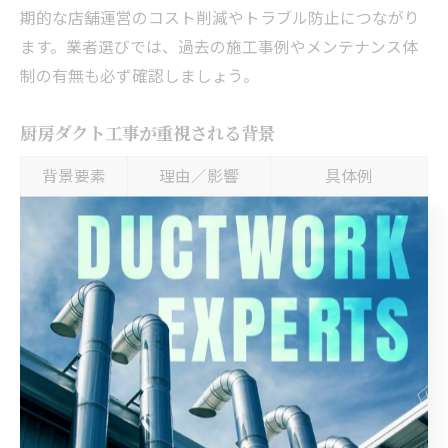
期的な店舗運営のコスト削減やトラブル防止につながり
ます。業者選びでは、過去の施工事例やメンテナンス体
制の有無も必ず確認しましょう。
厨房ダクト工事が重視される背景
背景要素
理由／影響
具体例
安全性・衛
油煙・臭気対策
火災リスクの減少
生管理
設計段階の現地調
法令遵守
規制の強化
査が必須
実績ある業者が選
安価対応での失敗
信頼性
ばれる
例
東京都の厨房ダクト工事が特に重視される理由は、飲食
店の安全性・衛生管理と密接に関係しています。厨房か