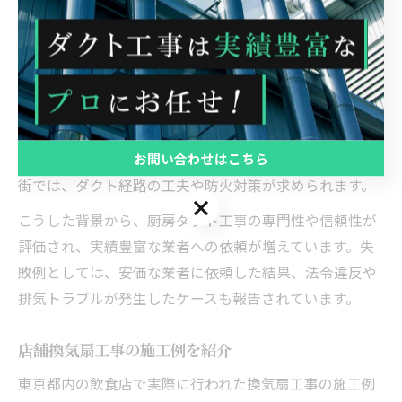
ら発生する油煙や臭気は、適切なダクト工事がなければ
店舗内外に悪影響を及ぼすため、法令による規制も厳し
くなっています。
厨房ダクトの不備は、火災リスクや近隣トラブルにも直
結するため、設計段階から専門業者による現地調査とプ
お問い合わせはこちら
ランニングが不可欠です。特に東京都内の密集した飲食
街では、ダクト経路の工夫や防火対策が求められます。
お問い合わせはこちら
こうした背景から、厨房ダクト工事の専門性や信頼性が
評価され、実績豊富な業者への依頼が増えています。失
敗例としては、安価な業者に依頼した結果、法令違反や
排気トラブルが発生したケースも報告されています。
店舗換気扇工事の施工例を紹介
東京都内の飲食店で実際に行われた換気扇工事の施工例