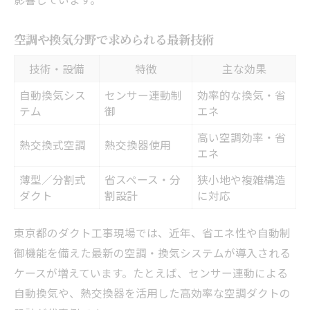
空調や換気分野で求められる最新技術
技術・設備
特徴
主な効果
自動換気シス
センサー連動制
効率的な換気・省
テム
御
エネ
高い空調効率・省
熱交換式空調
熱交換器使用
エネ
薄型／分割式
省スペース・分
狭小地や複雑構造
ダクト
割設計
に対応
東京都のダクト工事現場では、近年、省エネ性や自動制
御機能を備えた最新の空調・換気システムが導入される
ケースが増えています。たとえば、センサー連動による
自動換気や、熱交換器を活用した高効率な空調ダクトの