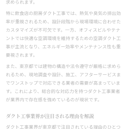
求められます。
ダクト工事未経験からの成長ステップ
特に飲食店の厨房ダクト工事では、熱気や臭気の排出効
初任給や福利厚生の実態をチェック
率が重視されるため、設計段階から現場環境に合わせた
資格取得支援制度の活用方法
カスタマイズが不可欠です。一方、オフィスビルやテナ
未経験者が身につけたい基礎知識
ントでは快適な空調環境を維持するための空調ダクト工
事が主流となり、エネルギー効率やメンテナンス性も重
ダクト工事求人の動向と将来展望を解説
要視されます。
東京都内ダクト工事求人動向一覧
また、東京都では建物の構造や法令遵守が厳格に求めら
今後注目されるダクト工事分野とは
れるため、現地調査や設計、施工、アフターサービスま
求人選びで失敗しないための注意点
でワンストップで対応できる業者の需要が高まっていま
将来性ある働き方を見極めるコツ
す。これにより、総合的な対応力を持つダクト工事業者
ダクト工事業界のキャリアアップ術
が業界内で存在感を強めているのが現状です。
ダクト工事業界が注目される理由を解説
ダクト工事業界が東京都で注目されている理由のひとつ