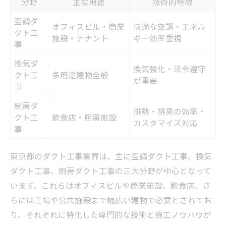
分野
主な用途
技術的特徴
ダクト工事業界で安定収入を得る働き方とは
空調ダ
ダクト工事の平均年収と収入例比較
オフィスビル・商業
快適な空調・エネル
クト工
施設・テナント
ギー効率重視
安定収入を得るための働き方のコツ
事
資格取得が収入アップに与える影響
換気ダ
換気強化・法令遵守
クト工
多用途建物全般
正社員と契約社員の待遇差を解説
が重要
事
経験年数に応じた給与の伸び方
厨房ダ
施工現場で求められるダクト工事の技術力
排熱・排臭の効率・
クト工
飲食店・厨房施設
カスタマイズ対応
現場で重視されるダクト工事技術一覧
事
空調ダクト工事に必須のスキルとは
東京都のダクト工事業界は、主に空調ダクト工事、換気
厨房向けダクト施工のポイント解説
ダクト工事、厨房ダクト工事の三大分野が中心となって
安全管理を徹底するための工夫
います。これらはオフィスビルや商業施設、飲食店、さ
施工品質向上のための最新技術
らには工場や公共施設まで幅広い建物で必要とされてお
未経験から始める東京都ダクト工事の道
り、それぞれに特化した専門的な技術と施工ノウハウが
未経験者向けダクト工事求人条件比較