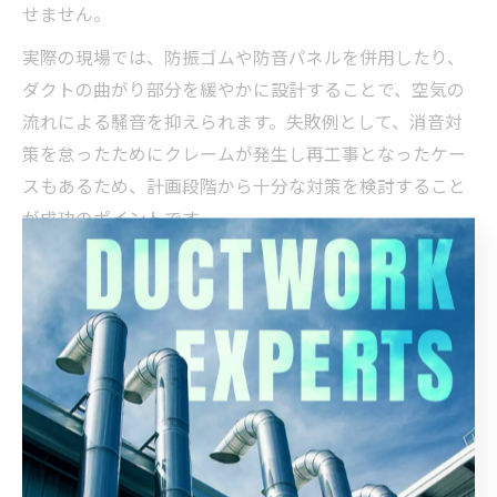
せません。
実際の現場では、防振ゴムや防音パネルを併用したり、
ダクトの曲がり部分を緩やかに設計することで、空気の
流れによる騒音を抑えられます。失敗例として、消音対
策を怠ったためにクレームが発生し再工事となったケー
スもあるため、計画段階から十分な対策を検討すること
が成功のポイントです。
営業中でも進めやすいダクト工事方法
手法
タイミング
メリット
短期集中施工
夜間・定休日
営業影響最小限
仮設養生徹底
工事全期間
作業音・粉塵抑制
部分区切り工事
営業中
営業継続可能