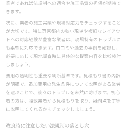
業者であれば法規制への適合や施工品質の担保が期待で
トラブル回避のための実践ポイント
きます。
改良工事でよくある失敗と対策
次に、業者の施工実績や現場対応力をチェックすること
ダクト工事求人から見る現場の工夫
が大切です。特に東京都内の狭小現場や複雑なレイアウ
トへの対応経験が豊富な業者は、現場特有のトラブルに
も柔軟に対応できます。口コミや過去の事例を確認し、
必要に応じて現地調査時に具体的な提案内容を比較検討
しましょう。
費用の透明性も重要な判断基準です。見積もり書の内訳
が明確で、追加費用の発生条件について説明がある業者
を選ぶことで、後々のトラブルを未然に防げます。初心
者の方は、複数業者から見積もりを取り、疑問点を丁寧
に説明してくれるかもチェックしましょう。
改良時に注意したい法規制の落とし穴