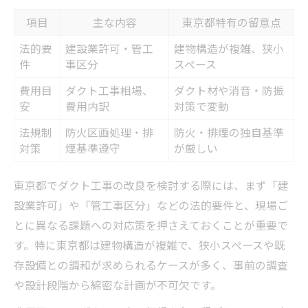
騒音・振動を抑えるダクト工事の工夫
項目
主な内容
東京都特有の留意点
営業中でも進めやすいダクト工事方法
法的要
建設業許可・管工
建物構造が複雑、狭小
東京都ならではのダクト工事法令対策
件
事区分
スペース
改良時に押さえたいダクト工事の費用と許可条
費用目
ダクト工事相場、
ダクト材や消音・防振
件
安
費用内訳
対策で変動
ダクト工事費用と許可条件の比較表
法規制
防火区画処理・排
防火・排煙の独自基準
費用相場を知るためのポイント解説
対策
煙基準遵守
が厳しい
東京都で必要なダクト工事許可の流れ
改良工事費用を抑えるための工夫
東京都でダクト工事の改良を検討する際には、まず「建
設業許可」や「管工事区分」などの法的要件と、現場ご
管工事区分とダクト工事の関係性
とに異なる課題への対応策を押さえておくことが重要で
ダクト工事が管工事に該当する理由と注意点を
す。特に東京都は建物構造が複雑で、狭小スペースや既
解説
存設備との調和が求められるケースが多く、事前の調査
ダクト工事と管工事の違い比較表
や設計段階から綿密な計画が不可欠です。
管工事扱いとなるダクト工事の範囲