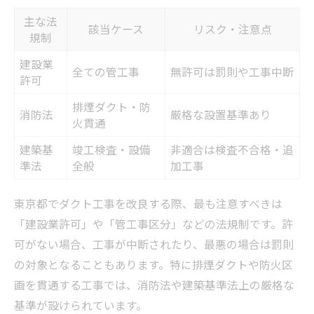
主な法
該当ケース
リスク・注意点
規制
建設業
全ての管工事
無許可は罰則や工事中断
許可
排煙ダクト・防
消防法
厳格な設置基準あり
火貫通
建築基
竣工検査・設備
非適合は検査不合格・追
準法
全般
加工事
東京都でダクト工事を改良する際、最も注意すべきは
「建設業許可」や「管工事区分」などの法規制です。許
可がない場合、工事が中断されたり、最悪の場合は罰則
の対象となることもあります。特に排煙ダクトや防火区
画を貫通する工事では、消防法や建築基準法上の厳格な
基準が設けられています。