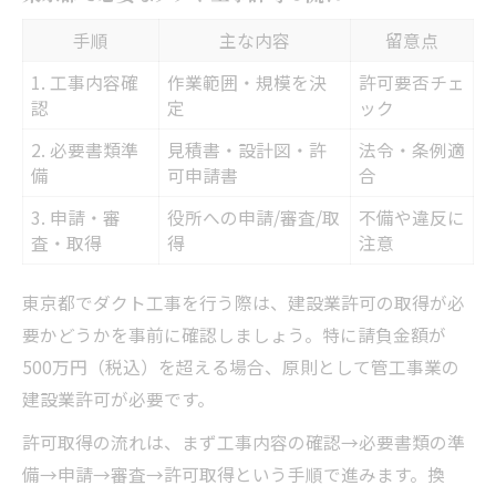
手順
主な内容
留意点
1. 工事内容確
作業範囲・規模を決
許可要否チェ
認
定
ック
2. 必要書類準
見積書・設計図・許
法令・条例適
備
可申請書
合
3. 申請・審
役所への申請/審査/取
不備や違反に
査・取得
得
注意
東京都でダクト工事を行う際は、建設業許可の取得が必
要かどうかを事前に確認しましょう。特に請負金額が
500万円（税込）を超える場合、原則として管工事業の
建設業許可が必要です。
許可取得の流れは、まず工事内容の確認→必要書類の準
備→申請→審査→許可取得という手順で進みます。換