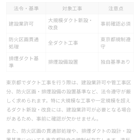
法令・基準
対象工事
注意点
大規模ダクト新設・
建設業許可
事前確認必須
改良
防火区画貫通
東京都規制遵
全ダクト工事
処理
守
排煙ダクト基
排煙設備設置
独自基準あり
準
東京都でダクト工事を行う際は、建設業許可や管工事区
分、防火区画・排煙設備の設置基準など、法令遵守が厳
しく求められます。特に大規模な工事や一定規模を超え
るダクト新設・改良には、建設業許可が必要となる場合
があるため、事前に確認が欠かせません。
また、防火区画の貫通部処理や、排煙ダクトの設計・設
置基準についても東京都独自の規制が存在します。違反