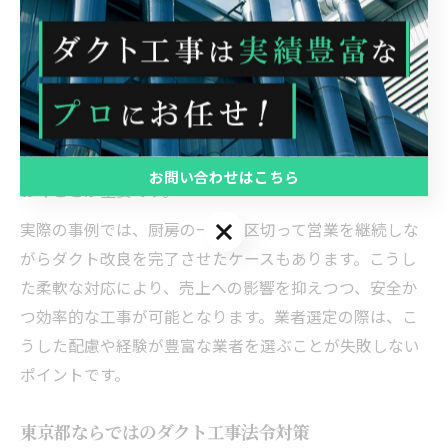
東京都の飲食店やテナントでは、営業中にダクト工事を
進めるケースが多く、工事による営業妨害を最小限に抑
える工夫が求められます。夜間や定休日を活用した短期
集中施工や、作業音・粉塵の発生を抑える仮設養生の徹
底が効果的です。工事前には関係者との綿密な打ち合わ
せを行い、工期や作業範囲、搬入経路などを明確にして
お問い合わせはこちら
おくことが重要です。
お問い合わせはこちら
実際の事例では、厨房の一部を区切って営業を継続しな
がらダクト改良を完了させたケースもあります。こうし
た柔軟な対応により、売上への影響を抑えつつ、安全か
つ効率的な工事が可能となります。業者選定の際は、こ
うした配慮や経験が豊富な業者を選ぶことが失敗しない
ポイントです。
東京都ならではのダクト工事法令対策