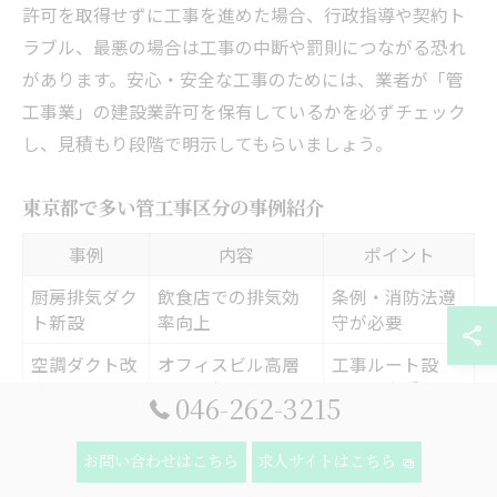
許可を取得せずに工事を進めた場合、行政指導や契約ト
ラブル、最悪の場合は工事の中断や罰則につながる恐れ
があります。安心・安全な工事のためには、業者が「管
工事業」の建設業許可を保有しているかを必ずチェック
し、見積もり段階で明示してもらいましょう。
東京都で多い管工事区分の事例紹介
事例
内容
ポイント
厨房排気ダク
飲食店での排気効
条例・消防法遵
ト新設
率向上
守が必要
空調ダクト改
オフィスビル高層
工事ルート設
良
階の換気改善
計・効率重視
046-262-3215
高性能フィル
追加機器や環境
飲食店臭気対策
ター増設
配慮
お問い合わせはこちら
求人サイトはこちら