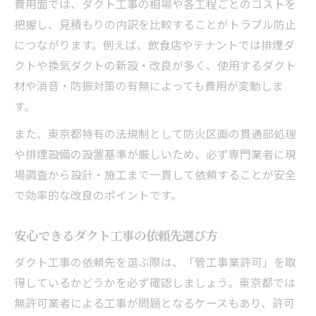
費用面では、ダクト工事の相場や各工程ごとのコストを
建設業許可取得が必要なケースとは
把握し、見積もりの内訳を比較することがトラブル防止
東京都で多い管工事区分の事例紹介
につながります。例えば、飲食店やテナントでは排煙ダ
ダクト工事依頼前に確認すべき条件
クトや換気ダクトの新設・改良が多く、使用するダクト
業者選びで失敗しないダクト工事の進め方を伝
材や消音・防振対策の有無によっても費用が変動しま
授
す。
ダクト工事業者選定ポイント比較表
また、東京都特有の法規制として防火区画の貫通部処理
信頼できる業者を見極めるコツ
や排煙設備の設置基準が厳しいため、必ず専門業者に現
現地調査や見積もりの確認事項
場調査から設計・施工まで一貫して依頼することが安全
一貫対応可能な業者の選び方とは
で効率的な改良のポイントです。
ダクト工事求人情報から見る対応力
安心できるダクト工事の依頼先選び方
東京都の事例から学ぶダクト工事改良の実践知
識
ダクト工事の依頼先を選ぶ際は、「管工事業許可」を取
得しているかどうかを必ず確認しましょう。東京都では
東京都でのダクト工事事例比較表
無許可業者による工事が問題となるケースもあり、許可
現場で役立つダクト工事の成功例