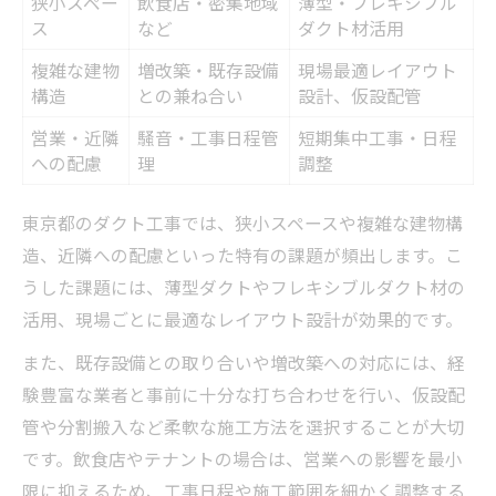
狭小スペー
飲食店・密集地域
薄型・フレキシブル
ス
など
ダクト材活用
複雑な建物
増改築・既存設備
現場最適レイアウト
構造
との兼ね合い
設計、仮設配管
営業・近隣
騒音・工事日程管
短期集中工事・日程
への配慮
理
調整
東京都のダクト工事では、狭小スペースや複雑な建物構
造、近隣への配慮といった特有の課題が頻出します。こ
うした課題には、薄型ダクトやフレキシブルダクト材の
活用、現場ごとに最適なレイアウト設計が効果的です。
また、既存設備との取り合いや増改築への対応には、経
験豊富な業者と事前に十分な打ち合わせを行い、仮設配
管や分割搬入など柔軟な施工方法を選択することが大切
です。飲食店やテナントの場合は、営業への影響を最小
限に抑えるため、工事日程や施工範囲を細かく調整する