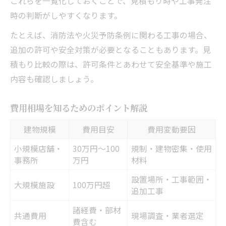
これらを一覧化しておくことで、見積もり時や工事発注
時の判断がしやすくなります。
たとえば、消防法や火災予防条例に関わる工事の場合、
追加の許可や安全対策が必要となることもあります。見
積もり比較の際は、許可条件とあわせて安全基準や施工
内容も確認しましょう。
費用相場を知るためのポイント解説
建物規模
費用目安
費用変動要因
小規模店舗・
30万円～100
規制・建物密集・使用
事務所
万円
材料
設置場所・工事範囲・
大規模施設
100万円超
追加工事
諸経費・部材
共通費用
現場調査・業者選定
費含む