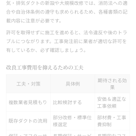
気・排気ダクトの新設や大規模改修では、消防法への適
合や自治体条例の遵守も求められるため、各種書類の記
載内容に注意が必要です。
許可を取得せずに施工を進めると、法令違反や後のトラ
ブルにつながります。工事発注前に業者が適切な許可を
有しているか、必ず確認しましょう。
改良工事費用を抑えるための工夫
期待される効
工夫・対策
具体例
果
安価＆適正な
複数業者見積もり
比較検討する
工事依頼
部分改修・標準仕
部材費・工事
既存ダクトの流用
様選定
費抑制
保証・アフターサ
長期保証・サービ
長期的なコス