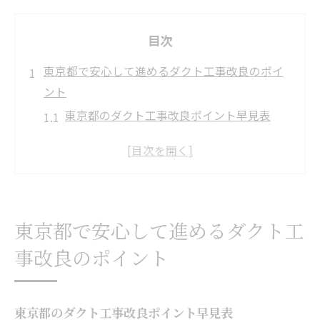
目次
東京都で安心して進めるダクト工事改良のポイ
ント
東京都のダクト工事改良ポイント早見表
安心できるダクト工事の依頼先選び方
改良時に注意したい法規制の落とし穴
現場で役立つダクト工事の安全対策
東京都特有のダクト工事課題と対処法
東京都で安心して進めるダクト工
ダクト工事を成功へ導く東京都ならではの工夫
事改良のポイント
とは
東京都の現場で活きるダクト工事工夫一覧
狭小スペース対応のダクト工事アイデア
東京都のダクト工事改良ポイント早見表